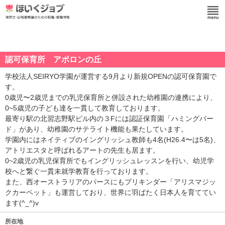
認可保育所 アポロンの丘
学校法人SEIRYO学園が運営する9月より新規OPENの認可保育園で
す。
0歳児〜2歳児までの乳児保育所と併設された幼稚園の連携により、
0~5歳児の子ども達を一貫して教育しております。
最寄り駅の北習志野駅ビル内の３Fには認証保育園「ハミングバー
ド」があり、幼稚園のサテライト機能も果たしています。
学園内にはネイティブのイングリッシュ教師も4名(H26.4〜は5名)、
アトリエスタと呼ばれるアートの先生も居ます。
0~2歳児の乳児保育所でもイングリッシュレッスンを行い、幼児学
校へと繋ぐ一貫未就学教育を行っております。
また、西オーストラリアのパースにもプリキンダー「アリスマジッ
クカーペット」も運営しており、世界に羽ばたく日本人を育ててい
ます(^_^)v
所在地