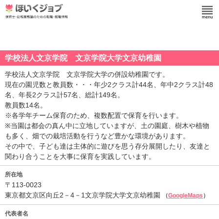
学校法人文京学院 文京学院大学文京幼稚園
学校法人文京学院 文京学院大学の併設幼稚園です。
現在の園児数と教員数・・・年少2クラス計44名、年中2クラス計48
名、年長2クラス計57名、総計149名。
教員数14名。
※各学年チーム保育のため、複数配置で保育を行います。
※当園は都会の真ん中に立地していますが、土の園庭、樹木や植物
も多く、畑での栽培活動を行うなど豊かな環境があります。
その中で、子ども達は主体的に遊びを思う存分展開したり、友達と
関わり合うことを大事に保育を実践しています。
所在地
〒113-0023
東京都文京区向丘2－4－1文京学院大学文京幼稚園
（
GoogleMaps
）
代表者名