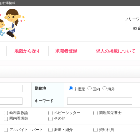
お仕事情報
フリー
地図から探す
求職者登録
求人の掲載について
勤務地
未指定
国内
海外
キーワード
幼稚園教諭
ベビーシッター
調理師栄養士
園内看護師
その他
アルバイト・パート
派遣・紹介
契約社員